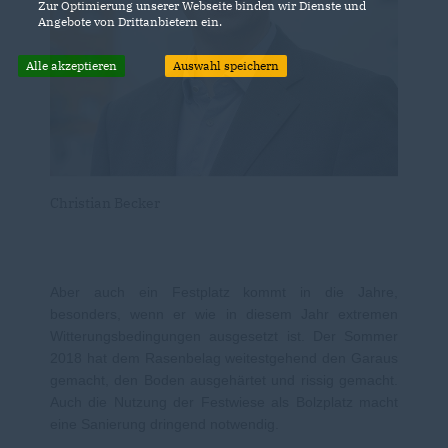
Zur Optimierung unserer Webseite binden wir Dienste und
Angebote von Drittanbietern ein.
Alle akzeptieren
Auswahl speichern
Christian Becker
Aber auch ein Festplatz kommt in die Jahre,
besonders, wenn er wie in diesem Jahr extremen
Witterungsbedingungen ausgesetzt ist. Der Sommer
2018 hat dem Rasenbelag weitestgehend den Garaus
gemacht, den Boden ausgehärtet und rissig gemacht.
Auch die Nutzung der Festwiese als Bolzplatz macht
eine Sanierung dringend notwendig.