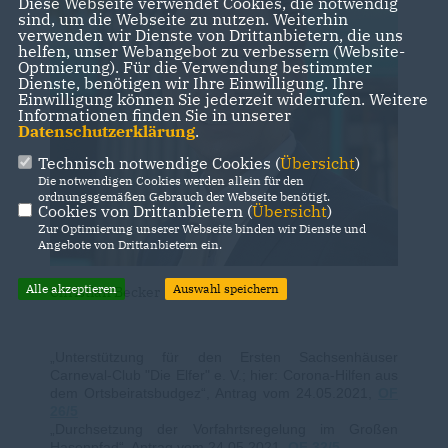
Diese Webseite verwendet Cookies, die notwendig
sind, um die Webseite zu nutzen. Weiterhin
verwenden wir Dienste von Drittanbietern, die uns
helfen, unser Webangebot zu verbessern (Website-
Optmierung). Für die Verwendung bestimmter
Dienste, benötigen wir Ihre Einwilligung. Ihre
Einwilligung können Sie jederzeit widerrufen. Weitere
Informationen finden Sie in unserer
Datenschutzerklärung
.
Technisch notwendige Cookies (
Übersicht
)
Die notwendigen Cookies werden allein für den
ordnungsgemäßen Gebrauch der Webseite benötigt.
Cookies von Drittanbietern (
Übersicht
)
Zur Optimierung unserer Webseite binden wir Dienste und
Angebote von Drittanbietern ein.
Alle akzeptieren
Auswahl speichern
Christian Becker
Unterstützung für den Ersten Sachsenhäuser
Carneval-Club "Die Elfer" e. V.; hier: Corona-Hilfen aus
dem Ortsbeiratsbudgez“, Antrag vom 24.05.2021,
OF
26/5
Durchsetzung der Vorfahrtsregelung im Großen
Hasenpfad“, Antrag vom 24.05.2021,
OF 32/5