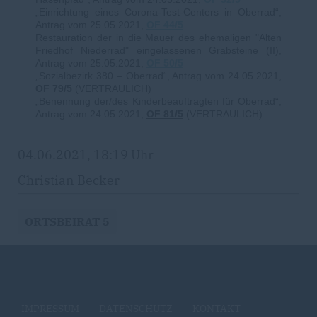
Einrichtung eines Corona-Test-Centers in Oberrad“,
Antrag vom 25.05.2021,
OF 44/5
Restauration der in die Mauer des ehemaligen "Alten
Friedhof Niederrad" eingelassenen Grabsteine (II),
Antrag vom 25.05.2021,
OF 50/5
Sozialbezirk 380 – Oberrad“, Antrag vom 24.05.2021,
OF 79/5
(VERTRAULICH)
Benennung der/des Kinderbeauftragten für Oberrad“,
Antrag vom 24.05.2021,
OF 81/5
(VERTRAULICH)
04.06.2021, 18:19 Uhr
Christian Becker
ORTSBEIRAT 5
IMPRESSUM
DATENSCHUTZ
KONTAKT