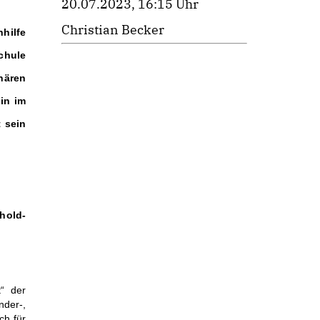
20.07.2023, 16:15 Uhr
Christian Becker
hilfe
chule
nären
in im
t sein
hold-
t“ der
der-,
ch für