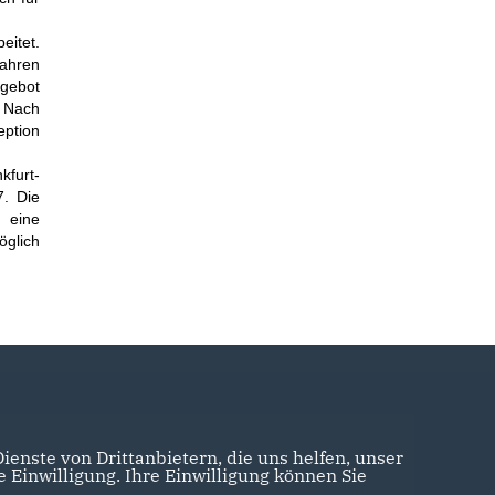
eitet.
Jahren
ngebot
. Nach
ption
kfurt-
7. Die
s eine
öglich
enste von Drittanbietern, die uns helfen, unser
Einwilligung. Ihre Einwilligung können Sie