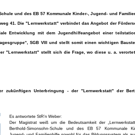
Schule und des EB 57 Kommunale Kinder-, Jugend- und Familien
rweg 41. Die "Lernwerkstatt" verbindet das Angebot der Förders
ale Entwicklung mit dem Jugendhilfeangebot einer teilstatio
Tagesgruppe“, SGB Vlll und stellt somit einen wichtigen Bauste
 "Lernwerkstatt" stellt sich die Frage, wo diese u. a. verorte
er zukünftigen Unterbringung - der "Lernwerkstatt" der Bert
Es antwortete StR’n Weber:
Der Magistrat weiß um die Bedeutsamkeit der „Lernwerkstat
Berthold-Simonsohn-Schule und des EB 57 Kommunale Kin
Jugend- und Familienhilfe sowohl für das Bildungssystem als au