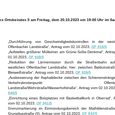
es Ortsbeirates 5 am Freitag, dem 20.10.2023 um 19:00 Uhr im S
Durchführung von Geschwindigkeitskontrollen in der westl
Offenbacher Landstraße“, Antrag vom 02.10.2023,
OF 916/5
Aufstellen größerer Mülleimer am Grüne-Soße-Denkmal“, Antr
01.10.2023,
OF 938/5
Reduktion der Lärmemission durch die Straßenbahn au
westlichen Offenbacher
Landstraße; hier: zwischen Balduinstra
Bleiweißstraße“, Antrag vom 02.10.2023,
OF 939/5
Ausbesserung der Asphaltdecke zwischen den Schienensträng
Verkehrsknotenpunkt Offenbac
Landstraße/Wehrstraße/Wasserhofstraße“, Antrag vom 02.10.20
940/5
Einrichtung eines Bolzplatzes mit Basketballkorb in Oberrad“, 
vom 02.10.2023,
OF 941/5
Grenzmarkierung im Einmündungsbereich der Mathildenstraße
Gruneliusstraße (II), Antrag vom 02.10.2023,
OF 942/5