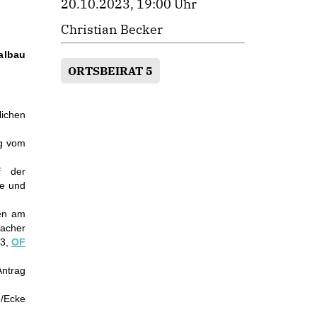
20.10.2023, 19:00 Uhr
Christian Becker
aalbau
ORTSBEIRAT 5
ichen
ag vom
f der
ße und
en am
her
23,
OF
Antrag
/Ecke