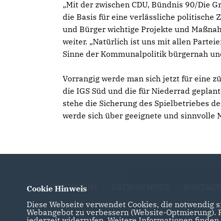
Mit der zwischen CDU, Bündnis 90/Die Gr
die Basis für eine verlässliche politisc
und Bürger wichtige Projekte und Maßnah
weiter. „Natürlich ist uns mit allen Parte
Sinne der Kommunalpolitik bürgernah und
Vorrangig werde man sich jetzt für eine 
die IGS Süd und die für Niederrad gepl
stehe die Sicherung des Spielbetriebes d
werde sich über geeignete und sinnvoll
IMPRESSUM
DATENSCHUTZ
KONTAKT
Cookie Hinweis
Diese Webseite verwendet Cookies, die notwendig si
Webangebot zu verbessern (Website-Optmierung). Fü
jederzeit widerrufen. Weitere Informationen finden