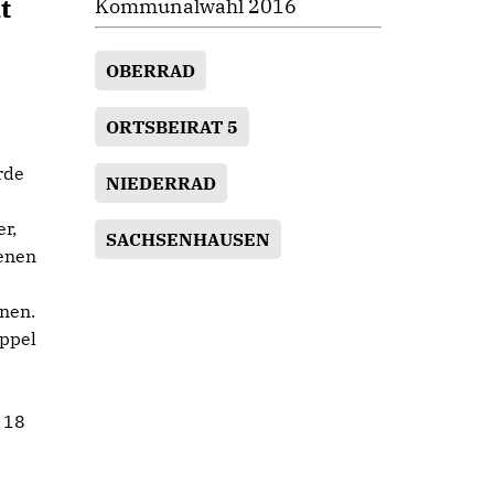
t
Kommunalwahl 2016
OBERRAD
ORTSBEIRAT 5
rde
NIEDERRAD
r,
SACHSENHAUSEN
genen
nen.
ippel
 18