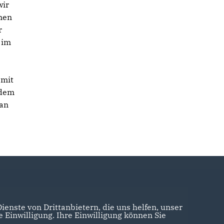
wir
nnen
r
 im
amit
rdem
man
enste von Drittanbietern, die uns helfen, unser
Einwilligung. Ihre Einwilligung können Sie