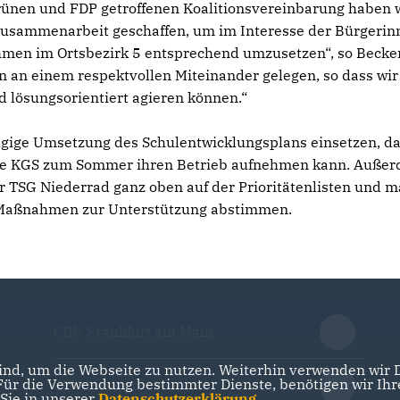
ünen und FDP getroffenen Koalitionsvereinbarung haben 
he Zusammenarbeit geschaffen, um im Interesse der Bürgeri
men im Ortsbezirk 5 entsprechend umzusetzen“, so Becke
ien an einem respektvollen Miteinander gelegen, so dass wir
 lösungsorientiert agieren können.“
zügige Umsetzung des Schulentwicklungsplans einsetzen, d
ante KGS zum Sommer ihren Betrieb aufnehmen kann. Auße
er TSG Niederrad ganz oben auf der Prioritätenlisten und 
e Maßnahmen zur Unterstützung abstimmen.
CDU Frankfurt am Main
nd, um die Webseite zu nutzen. Weiterhin verwenden wir Di
r die Verwendung bestimmter Dienste, benötigen wir Ihre 
CDU Hessen
 Sie in unserer
Datenschutzerklärung
.