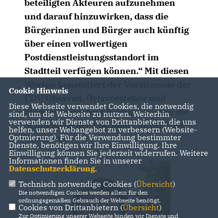
beteiligten Akteuren aufzunehmen
und darauf hinzuwirken, dass die
Bürgerinnen und Bürger auch künftig
über einen vollwertigen
Postdienstleistungsstandort im
Stadtteil verfügen können.“ Mit diesen
Worten konstatiert der Vorsitzende der
Cookie Hinweis
CDU Oberrad, Ortsvorsteher und
Diese Webseite verwendet Cookies, die notwendig
Stadtverordneter Christian Becker die
sind, um die Webseite zu nutzen. Weiterhin
verwenden wir Dienste von Drittanbietern, die uns
Schließung der Postfiliale im Stadtteil
helfen, unser Webangebot zu verbessern (Website-
Optmierung). Für die Verwendung bestimmter
Oberrad.
Dienste, benötigen wir Ihre Einwilligung. Ihre
Einwilligung können Sie jederzeit widerrufen. Weitere
Informationen finden Sie in unserer
Datenschutzerklärung
.
Technisch notwendige Cookies (
Übersicht
)
Die notwendigen Cookies werden allein für den
ordnungsgemäßen Gebrauch der Webseite benötigt.
Cookies von Drittanbietern (
Übersicht
)
Zur Optimierung unserer Webseite binden wir Dienste und