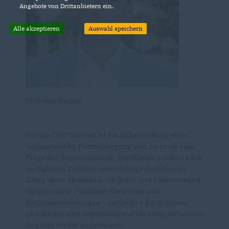
Angebote von Drittanbietern ein.
Alle akzeptieren
Auswahl speichern
Christian Becker
Für die CDU Oberrad ist die Sicherstellung einer
wohnortnahen Postversorgung weit mehr als eine
Frage der Bequemlichkeit. Postfilialen erfüllen auch
im digitalen Zeitalter eine wichtige Funktion im
Alltag vieler Menschen. Ob Brief- und Paketversand,
Einschreiben, Postident-Verfahren oder
Bankdienstleistungen – zahlreiche Bürgerinnen
und Bürger sind regelmäßig auf ein entsprechendes
Angebot vor Ort angewiesen.