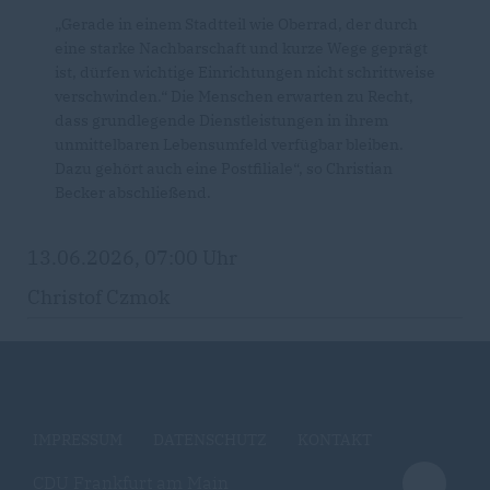
Gerade in einem Stadtteil wie Oberrad, der durch
eine starke Nachbarschaft und kurze Wege geprägt
ist, dürfen wichtige Einrichtungen nicht schrittweise
verschwinden.“ Die Menschen erwarten zu Recht,
dass grundlegende Dienstleistungen in ihrem
unmittelbaren Lebensumfeld verfügbar bleiben.
Dazu gehört auch eine Postfiliale“, so Christian
Becker abschließend.
13.06.2026, 07:00 Uhr
Christof Czmok
IMPRESSUM
DATENSCHUTZ
KONTAKT
CDU Frankfurt am Main