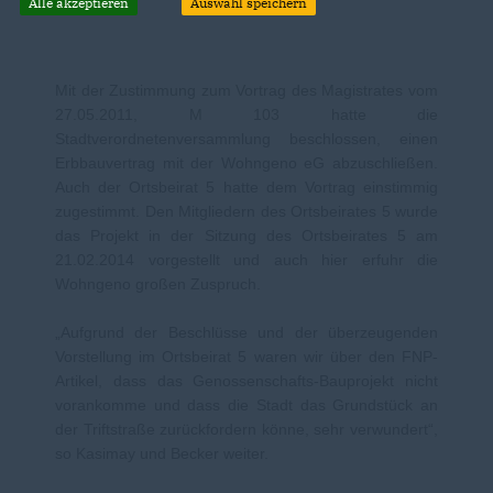
Alle akzeptieren
Auswahl speichern
Mit der Zustimmung zum Vortrag des Magistrates vom
27.05.2011, M 103 hatte die
Stadtverordnetenversammlung beschlossen, einen
Erbbauvertrag mit der Wohngeno eG abzuschließen.
Auch der Ortsbeirat 5 hatte dem Vortrag einstimmig
zugestimmt. Den Mitgliedern des Ortsbeirates 5 wurde
das Projekt in der Sitzung des Ortsbeirates 5 am
21.02.2014 vorgestellt und auch hier erfuhr die
Wohngeno großen Zuspruch.
Aufgrund der Beschlüsse und der überzeugenden
Vorstellung im Ortsbeirat 5 waren wir über den FNP-
Artikel, dass das Genossenschafts-Bauprojekt nicht
vorankomme und dass die Stadt das Grundstück an
der Triftstraße zurückfordern könne, sehr verwundert“,
so Kasimay und Becker weiter.