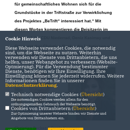
für gemeinschaftliches Wohnen sich für die
Grundstücke in der Triftstraße zur Verwirklichung
des Projektes „BeTrift“ interessiert hat.“ Mit
diesen Worten kommentieren die Beisitzerin im
Vorstand der CDU Niederrad, Deniz Kasimay und
Cookie Hinweis
Ortsvorsteher Christian Becker die Irritationen um
Diese Webseite verwendet Cookies, die notwendig
sind, um die Webseite zu nutzen. Weiterhin
den Fortgang des Projektes „BeTrift“.
verwenden wir Dienste von Drittanbietern, die uns
helfen, unser Webangebot zu verbessern (Website-
Optmierung). Für die Verwendung bestimmter
Dienste, benötigen wir Ihre Einwilligung. Ihre
Einwilligung können Sie jederzeit widerrufen. Weitere
Informationen finden Sie in unserer
Datenschutzerklärung
.
Technisch notwendige Cookies (
Übersicht
)
Die notwendigen Cookies werden allein für den
ordnungsgemäßen Gebrauch der Webseite benötigt.
Cookies von Drittanbietern (
Übersicht
)
Zur Optimierung unserer Webseite binden wir Dienste und
Angebote von Drittanbietern ein.
Christian Becker & Deniz Kasimay