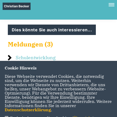
Christian Becker
Dies könnte Sie auch interessieren...
Meldungen (3)
Schulentwicklung
mit mehr
Cookie Hinweis
Weitsicht
gestalten
Diese Webseite verwendet Cookies, die notwendig
sind, um die Webseite zu nutzen. Weiterhin
verwenden wir Dienste von Drittanbietern, die uns
CDU hält
helfen, unser Webangebot zu verbessern (Website-
Optmierung). Für die Verwendung bestimmter
weiterhin an
Dienste, benötigen wir Ihre Einwilligung. Ihre
geplanter KGS
Einwilligung können Sie jederzeit widerrufen. Weitere
für Niederrad
Informationen finden Sie in unserer
Datenschutzerklärung
.
fest