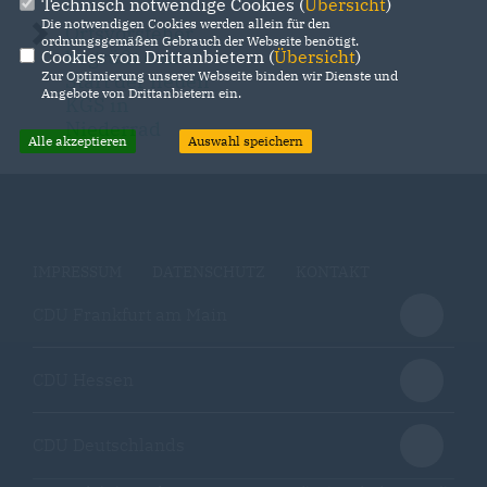
Technisch notwendige Cookies (
Übersicht
)
Die notwendigen Cookies werden allein für den
Ortsvorsteher
ordnungsgemäßen Gebrauch der Webseite benötigt.
begrüßt den
Cookies von Drittanbietern (
Übersicht
)
Zur Optimierung unserer Webseite binden wir Dienste und
Start der neuen
Angebote von Drittanbietern ein.
KGS in
Niederrad
Alle akzeptieren
Auswahl speichern
IMPRESSUM
DATENSCHUTZ
KONTAKT
CDU Frankfurt am Main
CDU Hessen
CDU Deutschlands